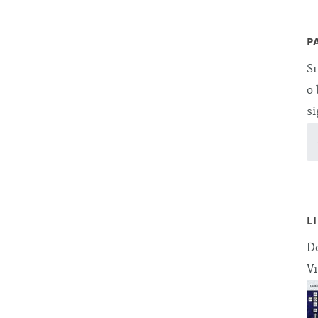
P
Si
o 
si
L
De
Vi