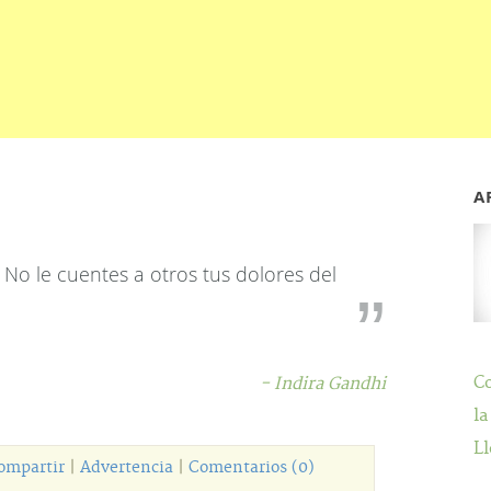
A
 No le cuentes a otros tus dolores del
C
- Indira Gandhi
la
Ll
ompartir
|
Advertencia
|
Comentarios (0)