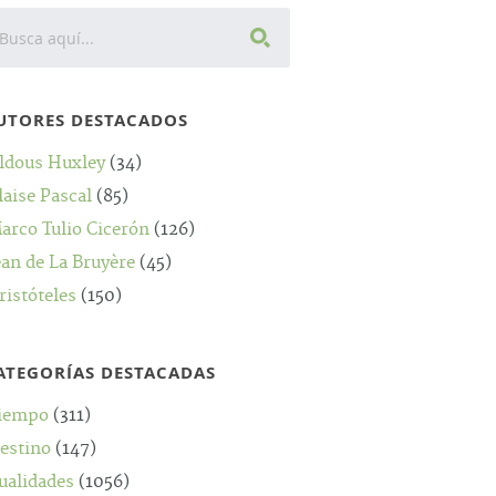
UTORES DESTACADOS
ldous Huxley
(34)
laise Pascal
(85)
arco Tulio Cicerón
(126)
ean de La Bruyère
(45)
ristóteles
(150)
ATEGORÍAS DESTACADAS
iempo
(311)
estino
(147)
ualidades
(1056)