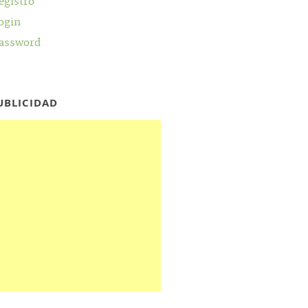
egistro
ogin
assword
UBLICIDAD