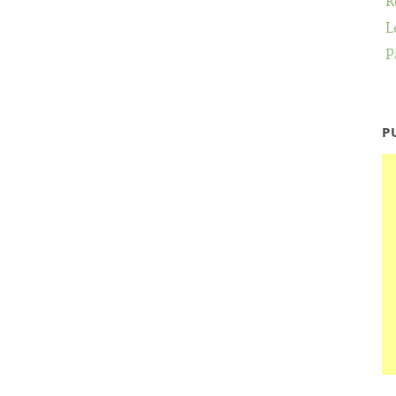
R
L
P
P