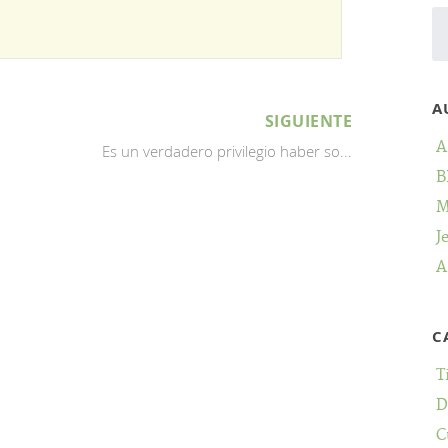
A
SIGUIENTE
A
Es un verdadero privilegio haber so...
B
M
J
A
C
T
D
C