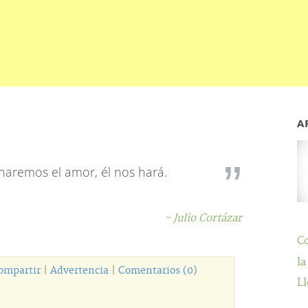
A
haremos el amor, él nos hará.
- Julio Cortázar
C
la
ompartir
|
Advertencia
|
Comentarios (0)
Ll