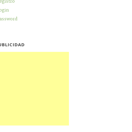
egistro
ogin
assword
UBLICIDAD