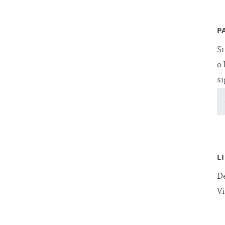
P
Si
o 
si
L
De
Vi