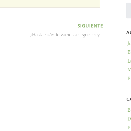
SIGUIENTE
A
¿Hasta cuándo vamos a seguir crey...
J
B
L
M
P
C
E
D
P