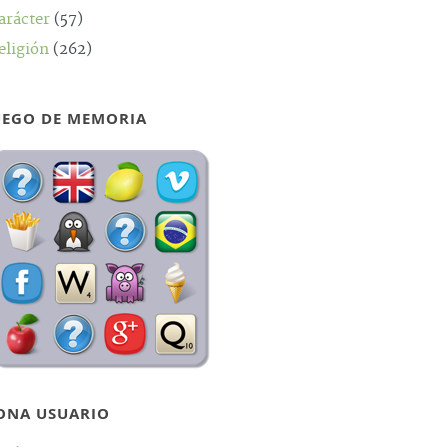
arácter
(57)
eligión
(262)
UEGO DE MEMORIA
ONA USUARIO