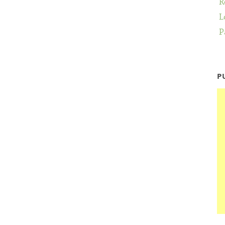
R
L
P
P