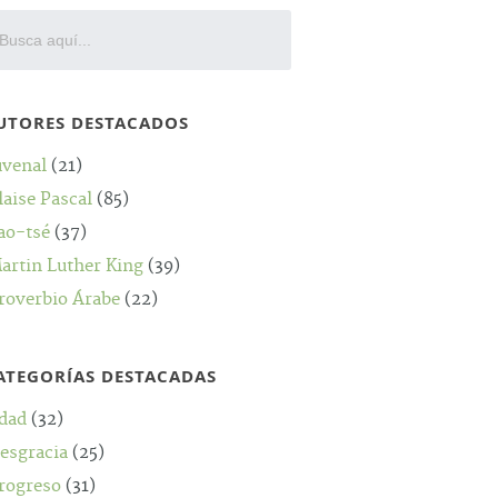
UTORES DESTACADOS
uvenal
(21)
laise Pascal
(85)
ao-tsé
(37)
artin Luther King
(39)
roverbio Árabe
(22)
ATEGORÍAS DESTACADAS
dad
(32)
esgracia
(25)
rogreso
(31)