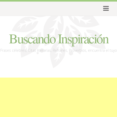
Buscando Inspiración
Frases célebres, Citas literarias, Refranes, Proverbios, encuentra el tuyo