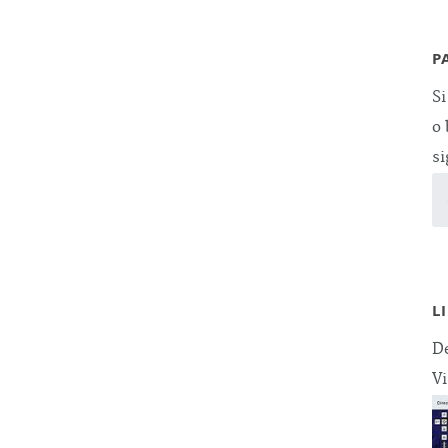
P
Si
o 
si
L
De
Vi