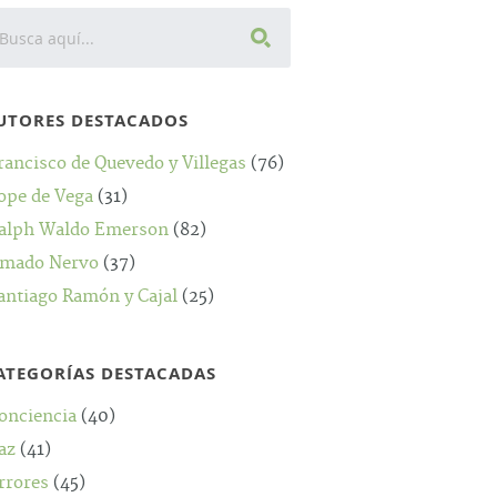
UTORES DESTACADOS
rancisco de Quevedo y Villegas
(76)
ope de Vega
(31)
alph Waldo Emerson
(82)
mado Nervo
(37)
antiago Ramón y Cajal
(25)
ATEGORÍAS DESTACADAS
onciencia
(40)
az
(41)
rrores
(45)