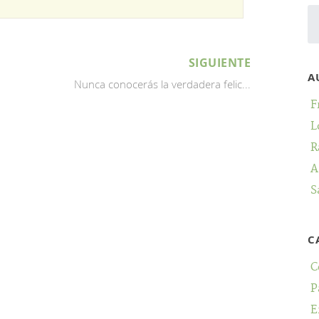
SIGUIENTE
A
Nunca conocerás la verdadera felic...
F
L
R
A
S
C
C
P
E