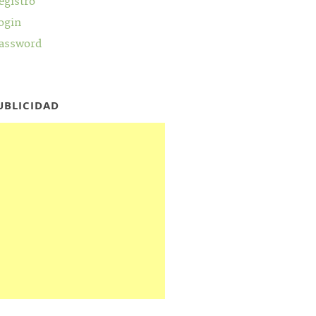
egistro
ogin
assword
UBLICIDAD