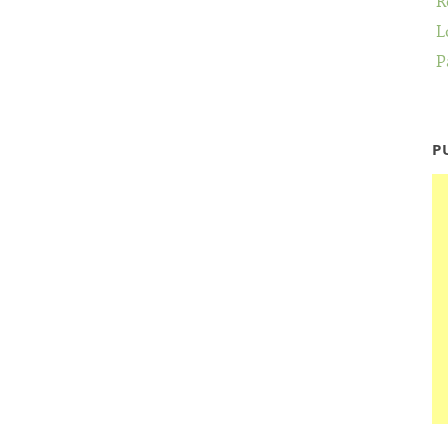
R
L
P
P