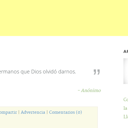
A
ermanos que Dios olvidó darnos.
- Anónimo
C
la
ompartir
|
Advertencia
|
Comentarios (0)
Ll