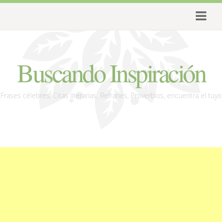
Buscando Inspiración
Frases célebres, Citas literarias, Refranes, Proverbios, encuentra el tuyo