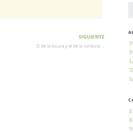
A
SIGUIENTE
V
El de la locura y el de la cordura ...
P
L
T
L
C
E
E
V