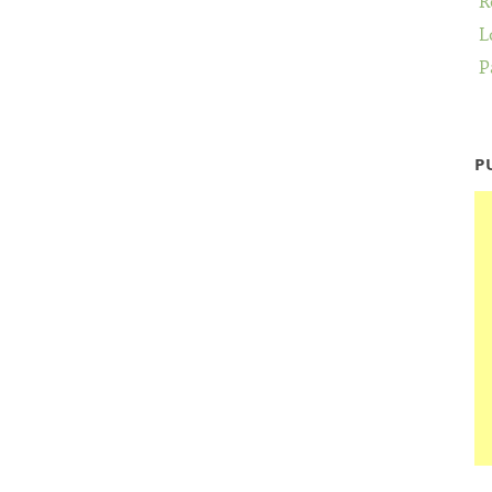
R
L
P
P