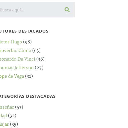
UTORES DESTACADOS
ictor Hugo
(98)
roverbio Chino
(63)
eonardo Da Vinci
(38)
homas Jefferson
(27)
ope de Vega
(31)
ATEGORÍAS DESTACADAS
nseñar
(53)
dad
(32)
iajar
(35)