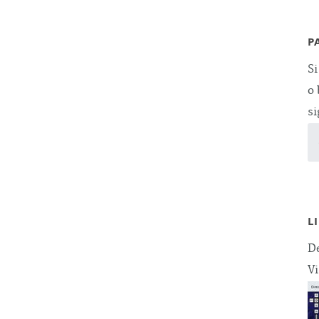
P
Si
o 
si
L
De
Vi