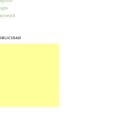
egistro
ogin
assword
UBLICIDAD