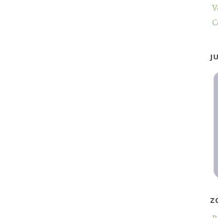
V
C
J
Z