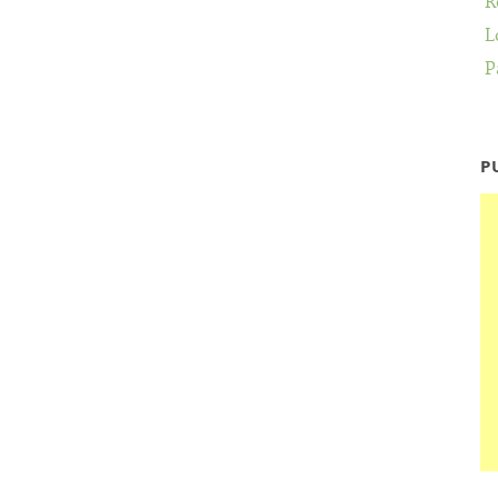
R
L
P
P