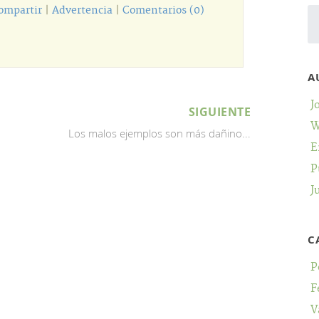
ompartir
|
Advertencia
|
Comentarios (0)
A
J
SIGUIENTE
W
Los malos ejemplos son más dañino...
E
P
J
C
P
F
V