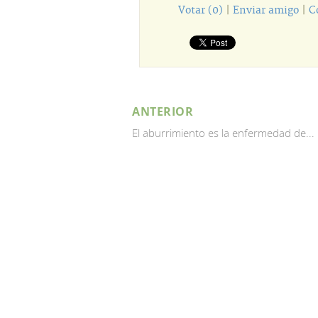
Votar (0)
|
Enviar amigo
|
C
ANTERIOR
El aburrimiento es la enfermedad de...