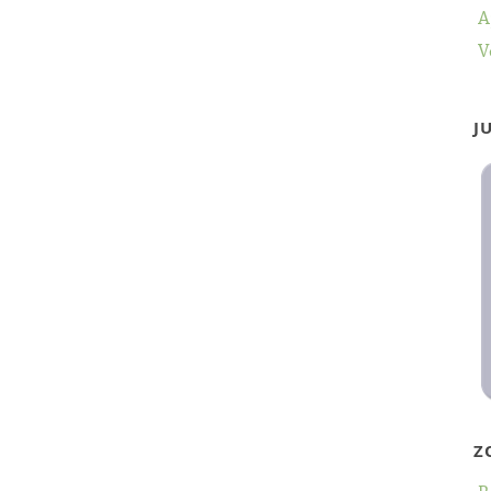
A
V
J
Z