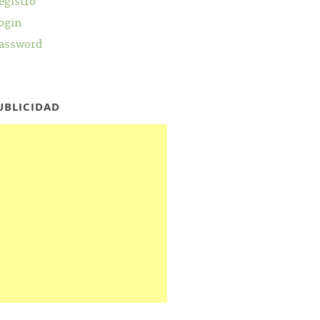
egistro
ogin
assword
UBLICIDAD