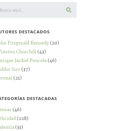
UTORES DESTACADOS
ohn Fitzgerald Kennedy
(20)
inston Churchill
(43)
nrique Jardiel Poncela
(46)
ublio Siro
(37)
uvenal
(21)
ATEGORÍAS DESTACADAS
ensar
(46)
elicidad
(228)
alentía
(31)