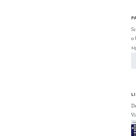
P
Si
o 
si
L
De
Vi