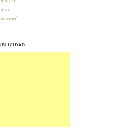
egistro
ogin
assword
UBLICIDAD