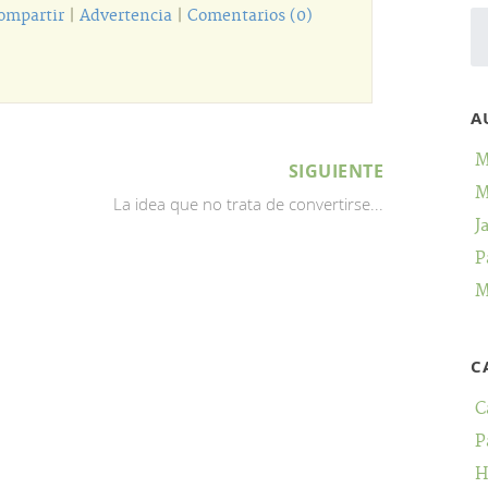
ompartir
|
Advertencia
|
Comentarios (0)
A
M
SIGUIENTE
M
La idea que no trata de convertirse...
J
P
M
C
C
P
H