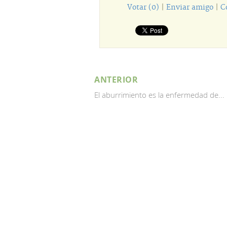
Votar (0)
|
Enviar amigo
|
C
ANTERIOR
El aburrimiento es la enfermedad de...