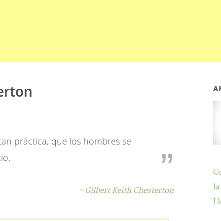
erton
A
tan práctica, que los hombres se
io.
C
la
- Gilbert Keith Chesterton
Ll