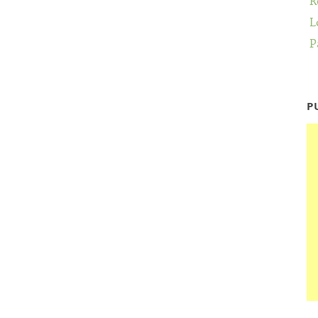
R
L
P
P