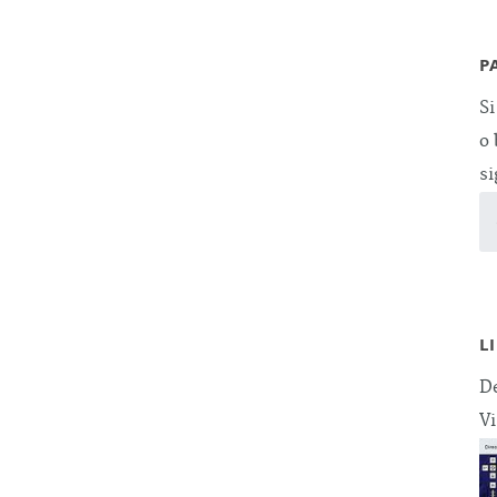
P
Si
o 
si
L
De
Vi