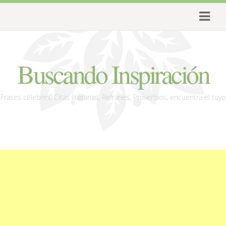
Buscando Inspiración
Frases célebres, Citas literarias, Refranes, Proverbios, encuentra el tuyo